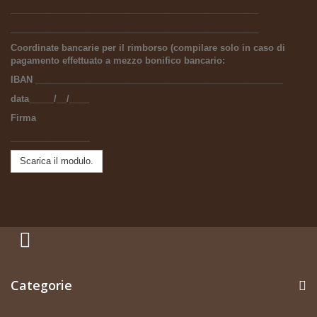
__________________________________________________
__________________________________________________
Coordinate bancarie per il rimborso (compilare solo in caso di
pagamento effettuato a mezzo bonifico bancario:
IBAN __________________________________________________
data_____/__/____
Firma
________________
Scarica il modulo.
Categorie