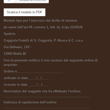
Scarica il modulo in PDF
Modulo tipo per l’esercizio del diritto di recesso
(ai sensi dell'art.49, comma 1, lett. h), d.lgs 21/2014)
Spett.le
Coggiola Fratelli di S. Coggiola, P. Mosca & C. s.a.s.
Via Delleani, 13/f -
13900 Biella BI
Con la presente notifico il mio recesso dal seguente ordine di
acquisto:
Ordine n.__________________________
ordinato in data_____/__/____
ricevuto in data _____/__/____
Nominativo del soggetto che ha effettuato l’ordine:
__________________________________________________
Indirizzo di spedizione dell'ordine:
__________________________________________________